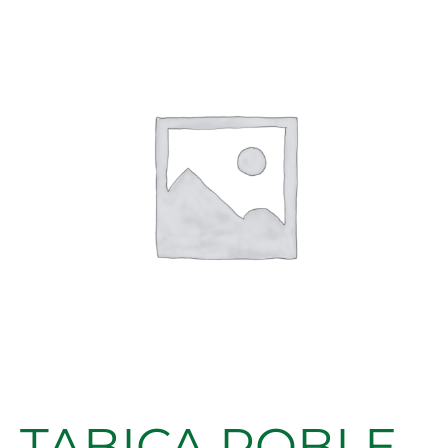
ROBLE
AMERICANO
1200X200X20MM
cantidad
TABICA ROBLE