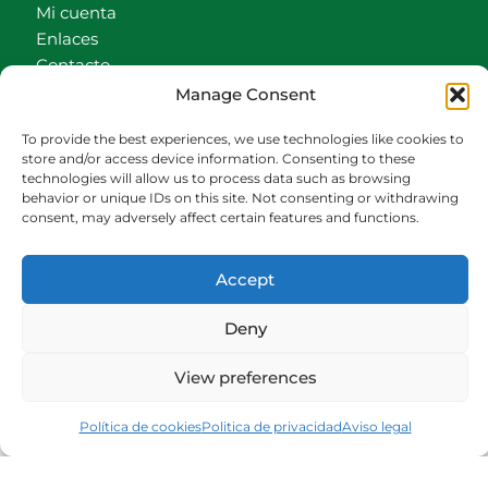
Mi cuenta
Enlaces
Contacto
Accionistas
Manage Consent
Carrito
To provide the best experiences, we use technologies like cookies to
CONTACTO
store and/or access device information. Consenting to these
technologies will allow us to process data such as browsing
behavior or unique IDs on this site. Not consenting or withdrawing
942540013
consent, may adversely affect certain features and functions.
696426646
609472979
Accept
comercial@bediaycabarga.com
Fdez. Hontoria 20. Astillero. 39610 Cantabria
Deny
De lunes a viernes de 8:30 a 13:00 y de 15:00 a
18:30 hrs.
View preferences
Webmaster:
Nuética Informática
Política de cookies
Politica de privacidad
Aviso legal