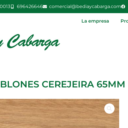
0013
696426646
comercial@bediaycabarga.com
La empresa
Pr
BLONES CEREJEIRA 65MM