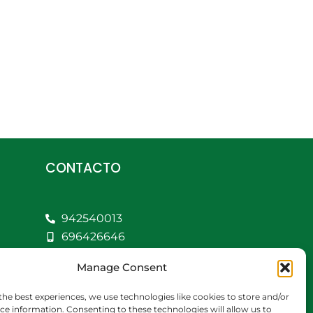
CONTACTO
942540013
696426646
609472979
Manage Consent
comercial@bediaycabarga.com
Fdez. Hontoria 20.
the best experiences, we use technologies like cookies to store and/or
Astillero. 39610
ce information. Consenting to these technologies will allow us to