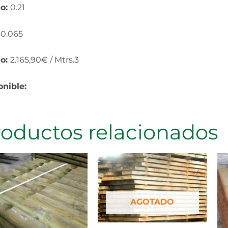
o:
0.21
:
0.065
io:
2.165,90€ / Mtrs.3
onible:
roductos relacionados
AGOTADO