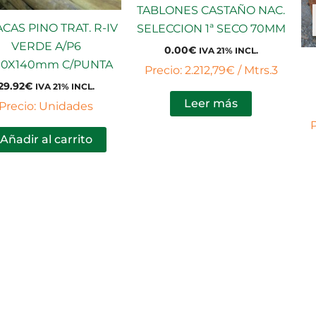
TABLONES CASTAÑO NAC.
CAS PINO TRAT. R-IV
SELECCION 1ª SECO 70MM
VERDE A/P6
0.00
€
IVA 21% INCL.
00X140mm C/PUNTA
Precio: 2.212,79€ / Mtrs.3
29.92
€
IVA 21% INCL.
Leer más
Precio: Unidades
P
Añadir al carrito