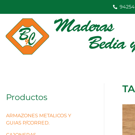
Ir
94254
al
contenido
TA
Productos
ARMAZONES METALICOS Y
GUIAS P/CORRED.
CAJONERAS