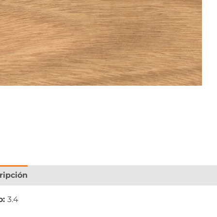
ripción
Información adicional
o:
3.4