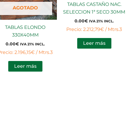
TABLAS CASTAÑO NAC.
AGOTADO
SELECCION 1ª SECO 30MM
0.00
€
IVA 21% INCL.
TABLAS ELONDO
Precio: 2.212,79€ / Mtrs.3
330X40MM
Leer más
0.00
€
IVA 21% INCL.
recio: 2.196,15€ / Mtrs.3
Leer más