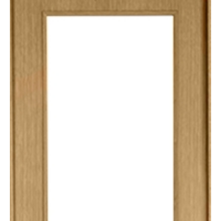
C/OCULTO
VID.
2030X725X35MM
cantidad