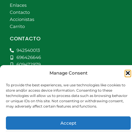
Enlaces
Contacto
Accionistas
Carrito
CONTACTO
942540013
696426646
609472979
comercial@bediaycabarga.com
Manage Consent
Fdez. Hontoria 20. Astillero. 39610 Cantabria
To provide the best experiences, we use technologies like cookies to
De lunes a viernes de 8:30 a 13:00 y de 15:00 a
store and/or access device information. Consenting to these
18:30 hrs.
technologies will allow us to process data such as browsing behavior
or unique IDs on this site. Not consenting or withdrawing consent,
may adversely affect certain features and functions.
Webmaster:
Nuética Informática
Accept