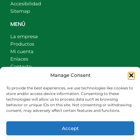
Accesibilidad
Sitemap
MENÚ
La empresa
Productos
Mi cuenta
Enlaces
Contacto
Accionistas
Manage Consent
Carrito
To provide the best experiences, we use technologies like cookies to
CONTACTO
store and/or access device information. Consenting to these
technologies will allow us to process data such as browsing
behavior or unique IDs on this site. Not consenting or withdrawing
942540013
consent, may adversely affect certain features and functions.
696426646
609472979
Accept
comercial@bediaycabarga.com
Fdez. Hontoria 20. Astillero. 39610 Cantabria