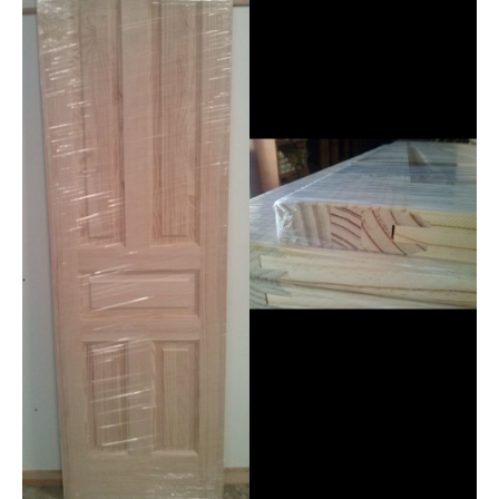
MOD.
MALAGA
28,
825MM
cantidad