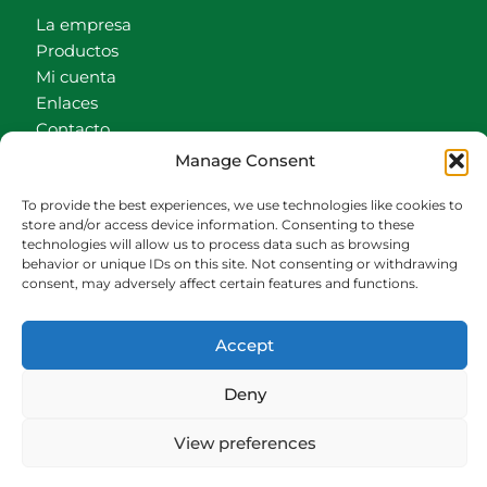
La empresa
Productos
Mi cuenta
Enlaces
Contacto
Accionistas
Manage Consent
Carrito
To provide the best experiences, we use technologies like cookies to
CONTACTO
store and/or access device information. Consenting to these
technologies will allow us to process data such as browsing
behavior or unique IDs on this site. Not consenting or withdrawing
942540013
consent, may adversely affect certain features and functions.
696426646
609472979
Accept
comercial@bediaycabarga.com
Fdez. Hontoria 20. Astillero. 39610 Cantabria
Deny
De lunes a viernes de 8:30 a 13:00 y de 15:00 a
18:30 hrs.
View preferences
Webmaster:
Nuética Informática