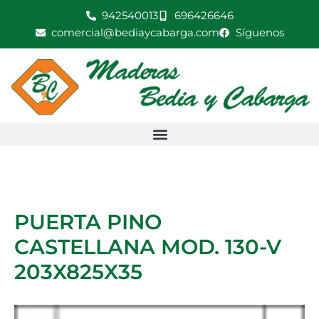
Ir
942540013
696426646
MOD.
al
comercial@bediaycabarga.com
Síguenos
130-
contenido
V
203X825X35
cantidad
PUERTA PINO
CASTELLANA MOD. 130-V
203X825X35
PUERTA