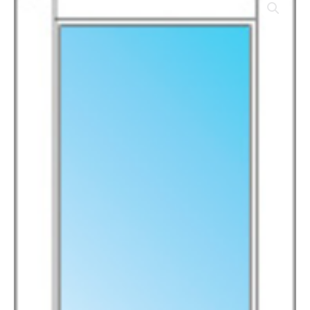
PINO
CASTELLANA
MOD.
130-
V
203X825X35
cantidad