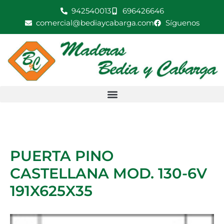
Ir
942540013
696426646
MOD.
al
comercial@bediaycabarga.com
Síguenos
130-
contenido
6V
191X625X35
cantidad
PUERTA PINO
CASTELLANA MOD. 130-6V
191X625X35
PUERTA