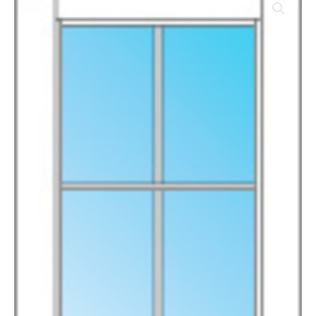
PINO
CASTELLANA
MOD.
130-
6V
191X625X35
cantidad