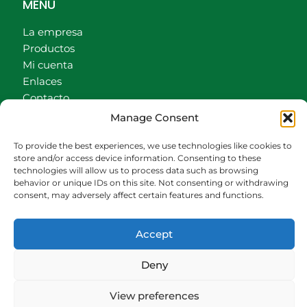
MENÚ
La empresa
Productos
Mi cuenta
Enlaces
Contacto
Accionistas
Manage Consent
Carrito
To provide the best experiences, we use technologies like cookies to
CONTACTO
store and/or access device information. Consenting to these
technologies will allow us to process data such as browsing
behavior or unique IDs on this site. Not consenting or withdrawing
942540013
consent, may adversely affect certain features and functions.
696426646
609472979
Accept
comercial@bediaycabarga.com
Fdez. Hontoria 20. Astillero. 39610 Cantabria
Deny
De lunes a viernes de 8:30 a 13:00 y de 15:00 a
18:30 hrs.
View preferences