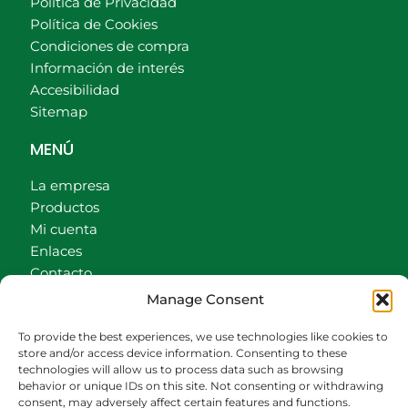
Política de Privacidad
Política de Cookies
Condiciones de compra
Información de interés
Accesibilidad
Sitemap
MENÚ
La empresa
Productos
Mi cuenta
Enlaces
Contacto
Accionistas
Manage Consent
Carrito
To provide the best experiences, we use technologies like cookies to
CONTACTO
store and/or access device information. Consenting to these
technologies will allow us to process data such as browsing
behavior or unique IDs on this site. Not consenting or withdrawing
942540013
consent, may adversely affect certain features and functions.