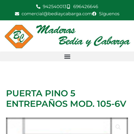
Ir
942540013
696426646
al
comercial@bediaycabarga.com
Síguenos
contenido
PUERTA PINO 5
ENTREPAÑOS MOD. 105-6V