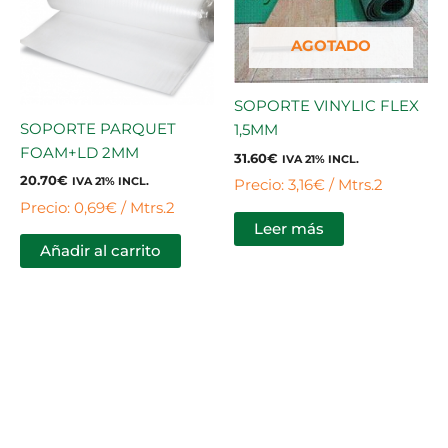
AGOTADO
SOPORTE VINYLIC FLEX
SOPORTE PARQUET
1,5MM
FOAM+LD 2MM
31.60
€
IVA 21% INCL.
20.70
€
IVA 21% INCL.
Precio: 3,16€ / Mtrs.2
Precio: 0,69€ / Mtrs.2
Leer más
Añadir al carrito