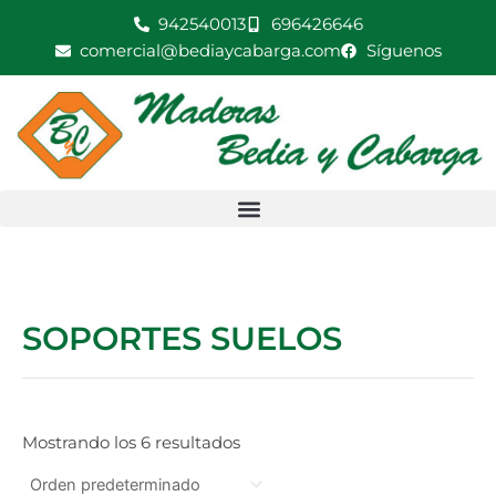
Ir
942540013
696426646
al
comercial@bediaycabarga.com
Síguenos
contenido
SOPORTES SUELOS
Mostrando los 6 resultados