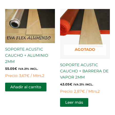
SOPORTE ACUSTIC
AGOTADO
CAUCHO + ALUMINIO
2MM
SOPORTE ACUSTIC
55.05
€
IVA 21% INCL.
CAUCHO + BARRERA DE
Precio: 3,67€ / Mtrs.2
VAPOR 2MM
43.05
€
IVA 21% INCL.
Añadir al carrito
Precio: 2,87€ / Mtrs.2
Leer más