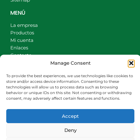
Sitemap
MENÚ
La empresa
Productos
Mi cuenta
Enlaces
Contacto
Manage Consent
Accionistas
Carrito
To provide the best experiences, we use technologies like cookies to
store and/or access device information. Consenting to these
CONTACTO
technologies will allow us to process data such as browsing
behavior or unique IDs on this site. Not consenting or withdrawing
942540013
consent, may adversely affect certain features and functions.
696426646
609472979
Accept
comercial@bediaycabarga.com
Fdez. Hontoria 20. Astillero. 39610 Cantabria
Deny
De lunes a viernes de 8:30 a 13:00 y de 15:00 a