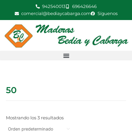
Ir
942540013
696426646
al
comercial@bediaycabarga.com
Síguenos
contenido
50
Mostrando los 3 resultados