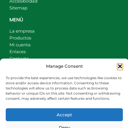
Accesibilidad
Sitemap
MENÚ
La empresa
Productos
Mi cuenta
Enlaces
Contacto
Accionistas
Manage Consent
Carrito
To provide the best experiences, we use technologies like cookies to
CONTACTO
store and/or access device information. Consenting to these
technologies will allow us to process data such as browsing
behavior or unique IDs on this site. Not consenting or withdrawing
942540013
consent, may adversely affect certain features and functions.
696426646
609472979
Accept
comercial@bediaycabarga.com
Fdez. Hontoria 20. Astillero. 39610 Cantabria
Deny