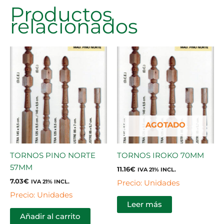
Productos
relacionados
AGOTADO
TORNOS PINO NORTE
TORNOS IROKO 70MM
57MM
11.16
€
IVA 21% INCL.
7.03
€
Precio: Unidades
IVA 21% INCL.
Precio: Unidades
Leer más
Añadir al carrito