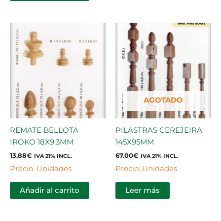
AGOTADO
REMATE BELLOTA
PILASTRAS CEREJEIRA
IROKO 18X9.3MM
145X95MM
13.88
€
67.00
€
IVA 21% INCL.
IVA 21% INCL.
Precio: Unidades
Precio: Unidades
Añadir al carrito
Leer más