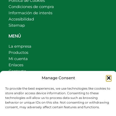
Política de Cookies
Condiciones de compra
Información de interés
Accesibilidad
Sitemap
MENÚ
La empresa
Productos
Mi cuenta
Enlaces
Contacto
Accionistas
Manage Consent
Carrito
To provide the best experiences, we use technologies like cookies to
CONTACTO
store and/or access device information. Consenting to these
technologies will allow us to process data such as browsing
behavior or unique IDs on this site. Not consenting or withdrawing
942540013
consent, may adversely affect certain features and functions.
696426646