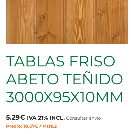
TABLAS FRISO
ABETO TEÑIDO
3000X95X10MM
5.29
€
IVA 21% INCL.
Consultar envío
Precio: 18,57€ / Mtrs.2