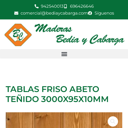
Ir
942540013
696426646
al
comercial@bediaycabarga.com
Síguenos
contenido
TABLAS FRISO ABETO
TEÑIDO 3000X95X10MM