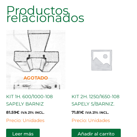
Productos
relacionados
AGOTADO
KIT 1H. 600/1000-108
KIT 2H. 1250/1650-108
SAPELY BARNIZ
SAPELY S/BARNIZ.
81.59
€
71.81
€
IVA 21% INCL.
IVA 21% INCL.
Precio: Unidades
Precio: Unidades
Leer más
Añadir al carrito