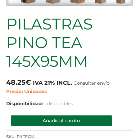
PILASTRAS
PINO TEA
145X95MM
48.25
€
IVA 21% INCL.
Consultar envío
Precio: Unidades
Disponibilidad:
1 disponibles
Añadir al carrito
SKU:
PILTEA14