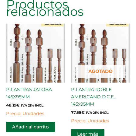
Productos
relacionados
AGOTADO
PILASTRAS JATOBA
PILASTRA ROBLE
145X95MM
AMERICANO D.C.E.
145x95MM
48.19
€
IVA 21% INCL.
77.55
€
Precio: Unidades
IVA 21% INCL.
Precio: Unidades
Añadir al carrito
Leer más