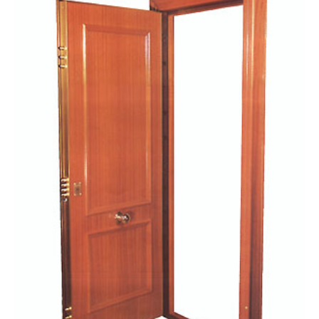
SAPELY
MOD.
600
BARNIZADO
cantidad