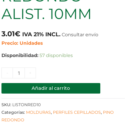
10MM
ALIST. 10MM
cantidad
3.01
€
IVA 21% INCL.
Consultar envío
Precio: Unidades
Disponibilidad:
57 disponibles
-
+
Añadir al carrito
SKU:
LISTONRED10
Categorías:
MOLDURAS
,
PERFILES CEPILLADOS
,
PINO
REDONDO