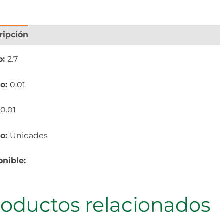
ripción
Información adicional
o:
2.7
o:
0.01
:
0.01
io:
Unidades
onible:
roductos relacionados