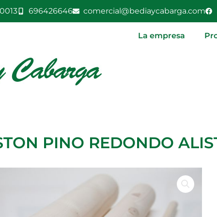
0013
696426646
comercial@bediaycabarga.com
La empresa
Pr
STON PINO REDONDO ALIS