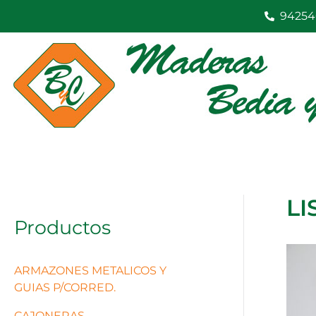
Ir
94254
al
contenido
LI
Productos
ARMAZONES METALICOS Y
GUIAS P/CORRED.
CAJONERAS