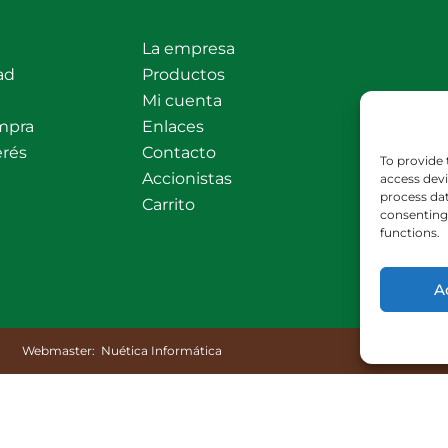
La empresa
ad
Productos
Mi cuenta
mpra
Enlaces
erés
Contacto
To provide 
Accionistas
access devi
process dat
Carrito
consenting 
functions.
A
Webmaster:
Nuética Informática