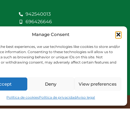
942540013
696426646
609472979
Manage Consent
comercial@bediaycabarga.com
Fdez. Hontoria 20.
the best experiences, we use technologies like cookies to store and/or
Astillero. 39610
ce information. Consenting to these technologies will allow us to
a such as browsing behavior or unique IDs on this site. Not
Cantabria
or withdrawing consent, may adversely affect certain features and
De lunes a viernes de
8:30 a 13:00 y de 15:00 a
18:30 hrs.
ccept
Deny
View preferences
Política de cookies
Politica de privacidad
Aviso legal