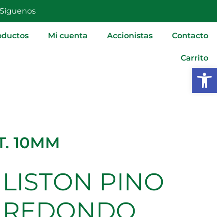
ALIST.
Síguenos
10MM
cantidad
oductos
Mi cuenta
Accionistas
Contacto
Carrito
Abrir
T. 10MM
LISTON PINO
LISTON
PINO
REDONDO
REDONDO
ALIST.