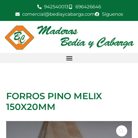
Ir
942540013
696426646
al
comercial@bediaycabarga.com
Síguenos
contenido
FORROS PINO MELIX
150X20MM