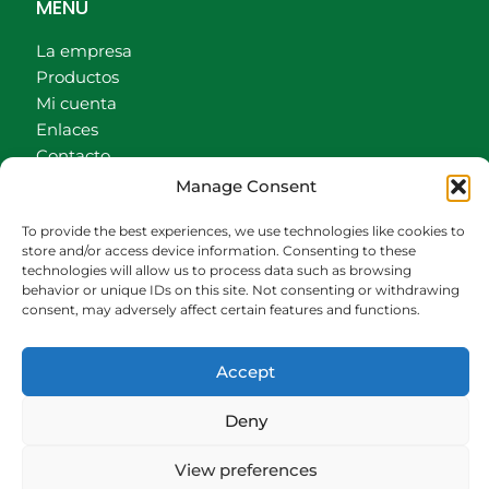
MENÚ
La empresa
Productos
Mi cuenta
Enlaces
Contacto
Accionistas
Manage Consent
Carrito
To provide the best experiences, we use technologies like cookies to
CONTACTO
store and/or access device information. Consenting to these
technologies will allow us to process data such as browsing
behavior or unique IDs on this site. Not consenting or withdrawing
942540013
consent, may adversely affect certain features and functions.
696426646
609472979
Accept
comercial@bediaycabarga.com
Fdez. Hontoria 20. Astillero. 39610 Cantabria
Deny
De lunes a viernes de 8:30 a 13:00 y de 15:00 a
18:30 hrs.
View preferences