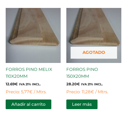
AGOTADO
FORROS PINO MELIX
FORROS PINO
110X20MM
150X20MM
12.69
€
28.20
€
IVA 21% INCL.
IVA 21% INCL.
Precio: 5,77€ / Mtrs.
Precio: 11,28€ / Mtrs.
Añadir al carrito
Leer más