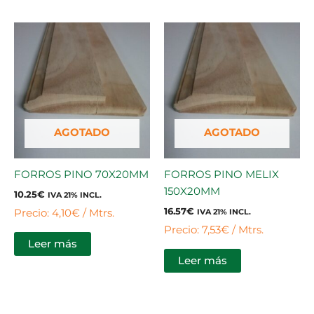
AGOTADO
AGOTADO
FORROS PINO 70X20MM
FORROS PINO MELIX
150X20MM
10.25
€
IVA 21% INCL.
16.57
€
Precio: 4,10€ / Mtrs.
IVA 21% INCL.
Precio: 7,53€ / Mtrs.
Leer más
Leer más