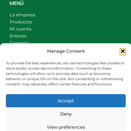
MENÚ
La empresa
Productos
Mi cuenta
Enlaces
Contacto
Accionistas
Manage Consent
Carrito
To provide the best experiences, we use technologies like cookies to
CONTACTO
store and/or access device information. Consenting to these
technologies will allow us to process data such as browsing
behavior or unique IDs on this site. Not consenting or withdrawing
942540013
consent, may adversely affect certain features and functions.
696426646
609472979
Accept
comercial@bediaycabarga.com
Fdez. Hontoria 20. Astillero. 39610 Cantabria
Deny
De lunes a viernes de 8:30 a 13:00 y de 15:00 a
18:30 hrs.
View preferences