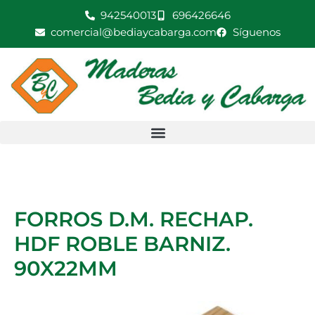
Ir
942540013
696426646
al
comercial@bediaycabarga.com
Síguenos
contenido
FORROS D.M. RECHAP.
HDF ROBLE BARNIZ.
90X22MM