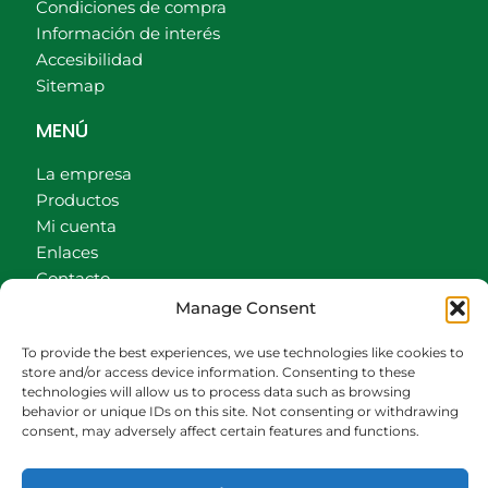
Condiciones de compra
Información de interés
Accesibilidad
Sitemap
MENÚ
La empresa
Productos
Mi cuenta
Enlaces
Contacto
Accionistas
Manage Consent
Carrito
To provide the best experiences, we use technologies like cookies to
CONTACTO
store and/or access device information. Consenting to these
technologies will allow us to process data such as browsing
behavior or unique IDs on this site. Not consenting or withdrawing
942540013
consent, may adversely affect certain features and functions.
696426646
609472979