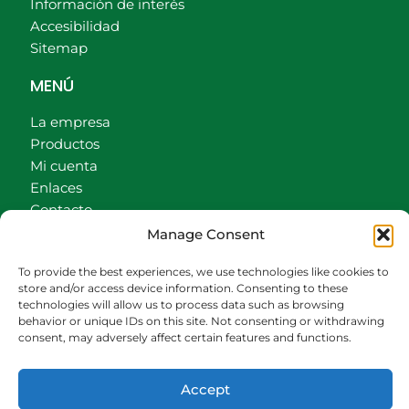
Información de interés
Accesibilidad
Sitemap
MENÚ
La empresa
Productos
Mi cuenta
Enlaces
Contacto
Accionistas
Manage Consent
Carrito
To provide the best experiences, we use technologies like cookies to
CONTACTO
store and/or access device information. Consenting to these
technologies will allow us to process data such as browsing
behavior or unique IDs on this site. Not consenting or withdrawing
942540013
consent, may adversely affect certain features and functions.
696426646
609472979
Accept
comercial@bediaycabarga.com