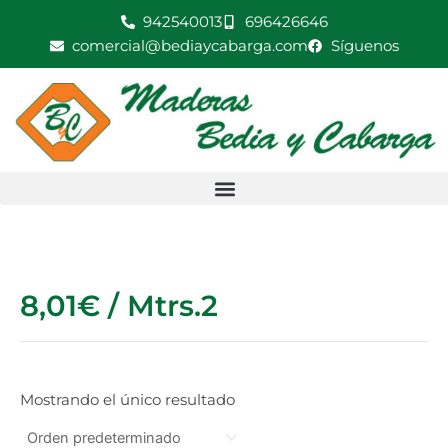
Ir
942540013
696426646
al
comercial@bediaycabarga.com
Síguenos
contenido
8,01€ / Mtrs.2
Mostrando el único resultado