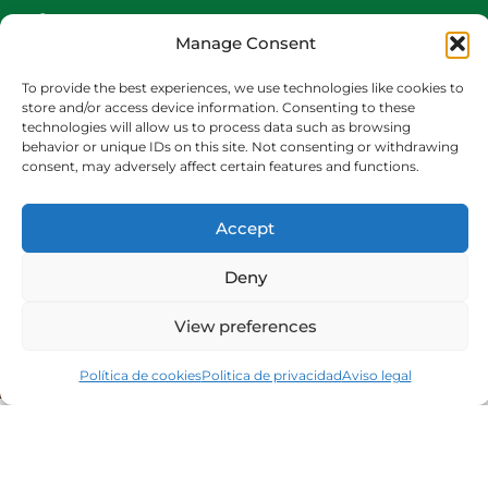
Contacto
Manage Consent
Accionistas
Carrito
To provide the best experiences, we use technologies like cookies to
store and/or access device information. Consenting to these
CONTACTO
technologies will allow us to process data such as browsing
behavior or unique IDs on this site. Not consenting or withdrawing
942540013
consent, may adversely affect certain features and functions.
696426646
609472979
Accept
comercial@bediaycabarga.com
Fdez. Hontoria 20. Astillero. 39610 Cantabria
Deny
De lunes a viernes de 8:30 a 13:00 y de 15:00 a
18:30 hrs.
View preferences
Webmaster:
Nuética Informática
Política de cookies
Politica de privacidad
Aviso legal