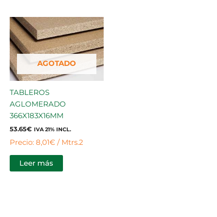
AGOTADO
TABLEROS
AGLOMERADO
366X183X16MM
53.65
€
IVA 21% INCL.
Precio: 8,01€ / Mtrs.2
Leer más