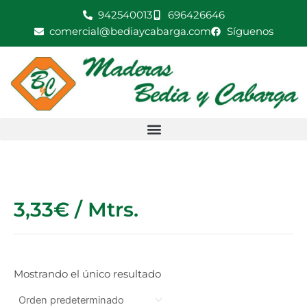
Ir
942540013
696426646
al
comercial@bediaycabarga.com
Síguenos
contenido
3,33€ / Mtrs.
Mostrando el único resultado