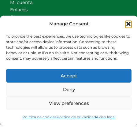
Mi cuenta
Enlaces
Contacto
Manage Consent
Accionistas
Carrito
To provide the best experiences, we use technologies like cookies to
store and/or access device information. Consenting to these
CONTACTO
technologies will allow us to process data such as browsing
behavior or unique IDs on this site. Not consenting or withdrawing
942540013
consent, may adversely affect certain features and functions.
696426646
609472979
Accept
comercial@bediaycabarga.com
Fdez. Hontoria 20. Astillero. 39610 Cantabria
Deny
De lunes a viernes de 8:30 a 13:00 y de 15:00 a
18:30 hrs.
View preferences
Webmaster:
Nuética Informática
Política de cookies
Politica de privacidad
Aviso legal