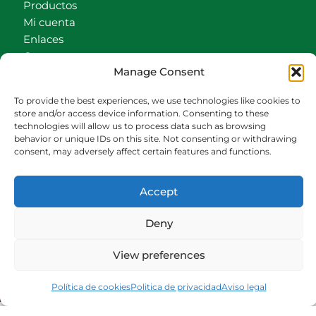
Productos
Mi cuenta
Enlaces
Contacto
Manage Consent
Accionistas
Carrito
To provide the best experiences, we use technologies like cookies to
store and/or access device information. Consenting to these
CONTACTO
technologies will allow us to process data such as browsing
behavior or unique IDs on this site. Not consenting or withdrawing
942540013
consent, may adversely affect certain features and functions.
696426646
609472979
Accept
comercial@bediaycabarga.com
Fdez. Hontoria 20. Astillero. 39610 Cantabria
Deny
De lunes a viernes de 8:30 a 13:00 y de 15:00 a
18:30 hrs.
View preferences
Webmaster:
Nuética Informática
Política de cookies
Politica de privacidad
Aviso legal