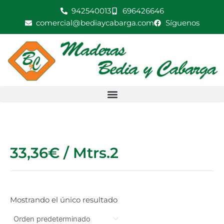
Ir
942540013
696426646
al
comercial@bediaycabarga.com
Síguenos
contenido
33,36€ / Mtrs.2
Mostrando el único resultado