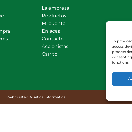
La empresa
ad
Productos
Mi cuenta
mpra
Enlaces
erés
Contacto
To provide 
Accionistas
access devi
process dat
Carrito
consenting 
functions.
A
Webmaster:
Nuética Informática