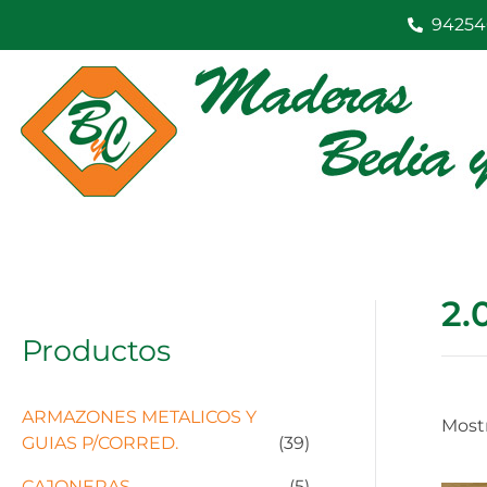
Ir
94254
al
contenido
2.
Productos
ARMAZONES METALICOS Y
Mostr
GUIAS P/CORRED.
(39)
CAJONERAS
(5)