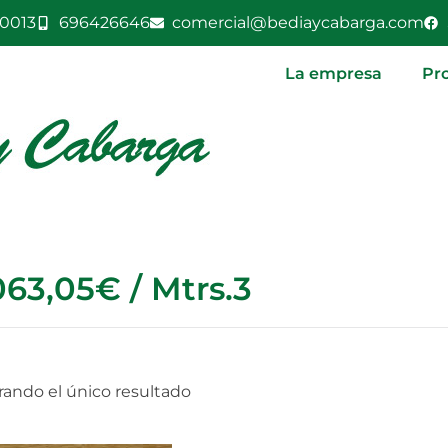
0013
696426646
comercial@bediaycabarga.com
La empresa
Pr
063,05€ / Mtrs.3
ando el único resultado