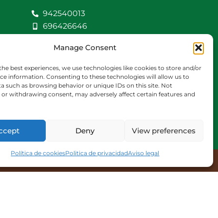
942540013
696426646
609472979
Manage Consent
comercial@bediaycabarga.com
Fdez. Hontoria 20.
the best experiences, we use technologies like cookies to store and/or
Astillero. 39610
ce information. Consenting to these technologies will allow us to
a such as browsing behavior or unique IDs on this site. Not
Cantabria
or withdrawing consent, may adversely affect certain features and
De lunes a viernes de
8:30 a 13:00 y de 15:00 a
18:30 hrs.
ccept
Deny
View preferences
Política de cookies
Politica de privacidad
Aviso legal