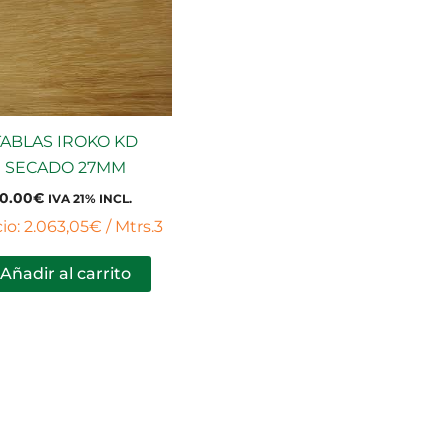
TABLAS IROKO KD
SECADO 27MM
0.00
€
IVA 21% INCL.
io: 2.063,05€ / Mtrs.3
Añadir al carrito