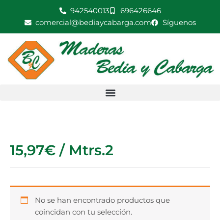
Ir
942540013
696426646
al
comercial@bediaycabarga.com
Síguenos
contenido
15,97€ / Mtrs.2
No se han encontrado productos que
coincidan con tu selección.