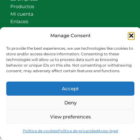
Productos
Mi cuenta
Enlaces
Contacto
Manage Consent
Accionistas
Carrito
To provide the best experiences, we use technologies like cookies to
store and/or access device information. Consenting to these
CONTACTO
technologies will allow us to process data such as browsing
behavior or unique IDs on this site. Not consenting or withdrawing
942540013
consent, may adversely affect certain features and functions.
696426646
609472979
Accept
comercial@bediaycabarga.com
Fdez. Hontoria 20. Astillero. 39610 Cantabria
Deny
De lunes a viernes de 8:30 a 13:00 y de 15:00 a
18:30 hrs.
View preferences
Política de cookies
Webmaster:
Politica de privacidad
Nuética Informática
Aviso legal