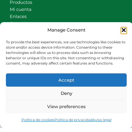
Productos
Mi cuenta
Enlaces
Contacto
Manage Consent
Accionistas
Carrito
To provide the best experiences, we use technologies like cookies to
store and/or access device information. Consenting to these
CONTACTO
technologies will allow us to process data such as browsing
behavior or unique IDs on this site. Not consenting or withdrawing
942540013
consent, may adversely affect certain features and functions.
696426646
609472979
Accept
comercial@bediaycabarga.com
Fdez. Hontoria 20. Astillero. 39610 Cantabria
Deny
De lunes a viernes de 8:30 a 13:00 y de 15:00 a
18:30 hrs.
View preferences
Webmaster:
Nuética Informática
Política de cookies
Politica de privacidad
Aviso legal