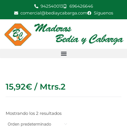
Ir
942540013
696426646
al
comercial@bediaycabarga.com
Síguenos
contenido
15,92€ / Mtrs.2
Mostrando los 2 resultados