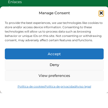
Enlaces
Contacto
Manage Consent
Accionistas
Carrito
To provide the best experiences, we use technologies like cookies to
store and/or access device information. Consenting to these
CONTACTO
technologies will allow us to process data such as browsing
behavior or unique IDs on this site. Not consenting or withdrawing
942540013
consent, may adversely affect certain features and functions.
696426646
609472979
Accept
comercial@bediaycabarga.com
Fdez. Hontoria 20. Astillero. 39610 Cantabria
Deny
De lunes a viernes de 8:30 a 13:00 y de 15:00 a
18:30 hrs.
View preferences
Webmaster:
Nuética Informática
Política de cookies
Politica de privacidad
Aviso legal