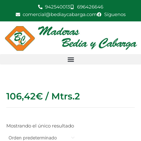
Ir
942540013
696426646
al
comercial@bediaycabarga.com
Síguenos
contenido
106,42€ / Mtrs.2
Mostrando el único resultado