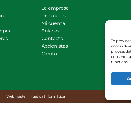
La empresa
ad
Productos
Mi cuenta
mpra
Enlaces
erés
Contacto
To provide 
Accionistas
access devi
process dat
Carrito
consenting 
functions.
A
Webmaster:
Nuética Informática