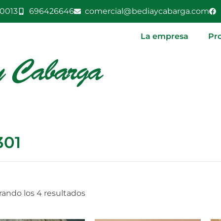
0013
696426646
comercial@bediaycabarga.com
La empresa
Pr
301
ando los 4 resultados