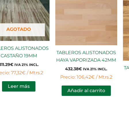
AGOTADO
LEROS ALISTONADOS
TABLEROS ALISTONADOS
CASTAÑO 19MM
HAYA VAPORIZADA 42MM
311.29
€
IVA 21% INCL.
T
432.38
€
IVA 21% INCL.
ecio: 77,32€ / Mtrs.2
Precio: 106,42€ / Mtrs.2
Leer más
Añadir al carrito