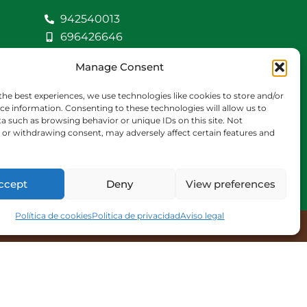
942540013
696426646
609472979
Manage Consent
comercial@bediaycabarga.com
Fdez. Hontoria 20.
the best experiences, we use technologies like cookies to store and/or
Astillero. 39610
ce information. Consenting to these technologies will allow us to
a such as browsing behavior or unique IDs on this site. Not
Cantabria
or withdrawing consent, may adversely affect certain features and
De lunes a viernes de
8:30 a 13:00 y de 15:00 a
18:30 hrs.
ccept
Deny
View preferences
Política de cookies
Politica de privacidad
Aviso legal