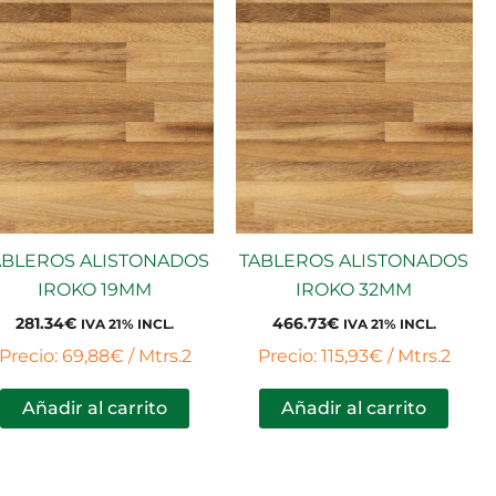
ABLEROS ALISTONADOS
TABLEROS ALISTONADOS
IROKO 19MM
IROKO 32MM
281.34
€
466.73
€
IVA 21% INCL.
IVA 21% INCL.
Precio: 69,88€ / Mtrs.2
Precio: 115,93€ / Mtrs.2
Añadir al carrito
Añadir al carrito