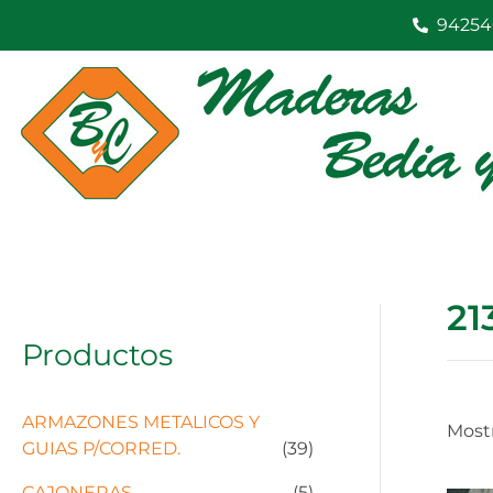
Ir
94254
al
contenido
21
Productos
ARMAZONES METALICOS Y
Mostr
GUIAS P/CORRED.
(39)
CAJONERAS
(5)