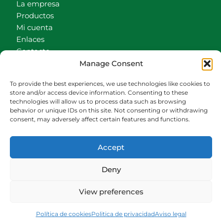
La empresa
Productos
Mi cuenta
Enlaces
Contacto
Manage Consent
Accionistas
Carrito
To provide the best experiences, we use technologies like cookies to
store and/or access device information. Consenting to these
CONTACTO
technologies will allow us to process data such as browsing
behavior or unique IDs on this site. Not consenting or withdrawing
942540013
consent, may adversely affect certain features and functions.
696426646
609472979
Accept
comercial@bediaycabarga.com
Fdez. Hontoria 20. Astillero. 39610 Cantabria
Deny
De lunes a viernes de 8:30 a 13:00 y de 15:00 a
18:30 hrs.
View preferences
Webmaster:
Nuética Informática
Política de cookies
Politica de privacidad
Aviso legal