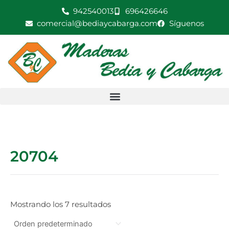
Ir
942540013
696426646
al
comercial@bediaycabarga.com
Síguenos
contenido
20704
Mostrando los 7 resultados